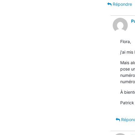
Répondre
Pa
Flora,
j'ai mi
Mais alo
pose un
numérot
numérot
À bient
Patrick
Répon