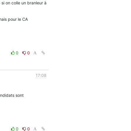
i on colle un branleur à 
ais pour le CA 
0
0
17:08
ndidats sont 
0
0