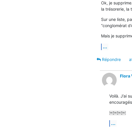
Ok, je supprime.
la trésorerie, la
Sur une liste, p
“conglomérat d’él
Mais je supprim
...
Répondre
a
Flora
Voilà. J’ai 
encouragés 
￼￼￼￼
...