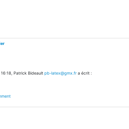
ier
 16:18, Patrick Bideault 
pb-latex@gmx.fr
 a écrit :
hment
n