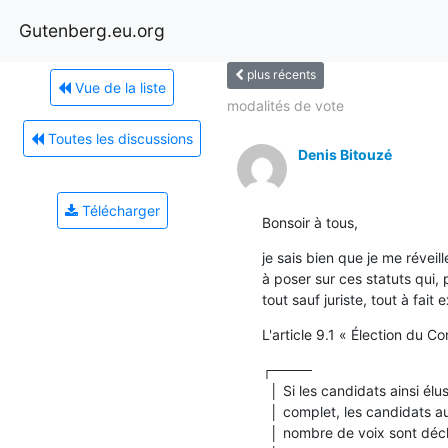
Gutenberg.eu.org
plus récents
Vue de la liste
modalités de vote
Toutes les discussions
Denis Bitouzé
Télécharger
Bonsoir à tous,
je sais bien que je me réveill
à poser sur ces statuts qui, p
tout sauf juriste, tout à fait 
L'article 9.1 « Élection du Co
┌────

  │ Si les candidats ainsi élus ne permettent pas de constituer un Bureau

  │ complet, les candidats aux fonctions du Bureau disposant du plus grand

  │ nombre de voix sont déclarés élus d’office, dans la limite de trois ou
