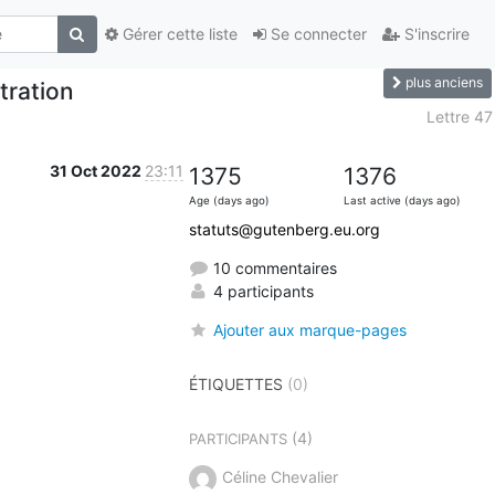
Gérer cette liste
Se connecter
S'inscrire
plus anciens
tration
Lettre 47
31 Oct 2022
23:11
1375
1376
Age (days ago)
Last active (days ago)
statuts@gutenberg.eu.org
10 commentaires
4 participants
Ajouter aux marque-pages
ÉTIQUETTES
(0)
(4)
PARTICIPANTS
Céline Chevalier