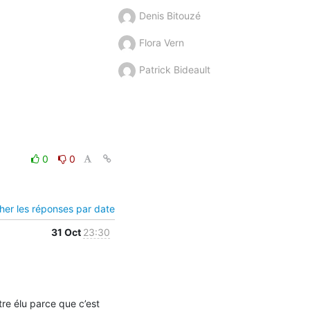
Denis Bitouzé
Flora Vern
Patrick Bideault
0
0
cher les réponses par date
31 Oct
23:30
tre élu parce que c’est 