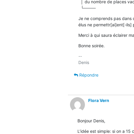
  │ du nombre de places vacantes pour composer un Bureau de trois personnes.

  └────
Je ne comprends pas dans que
élus ne permettr[ai]ent[-ils
Merci à qui saura éclairer ma
Bonne soirée.
-- 

Répondre
Flora Vern
Bonjour Denis,
L’idée est simple: si on a 15 